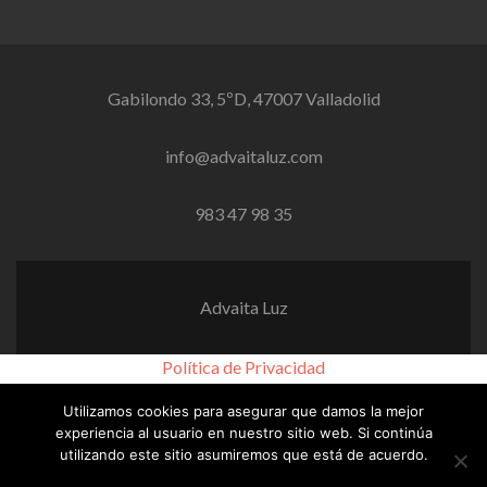
Gabilondo 33, 5ºD, 47007 Valladolid
info@advaitaluz.com
983 47 98 35
Advaita Luz
Política de Privacidad
Utilizamos cookies para asegurar que damos la mejor
Aviso Legal
Aviso de Cookies
experiencia al usuario en nuestro sitio web. Si continúa
utilizando este sitio asumiremos que está de acuerdo.
© 2022
Asociación de Prevención Holística Advaita Luz
&