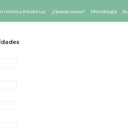
n Holística Advaita Luz
¿Quienes somos?
Metodología
Ac
vidades