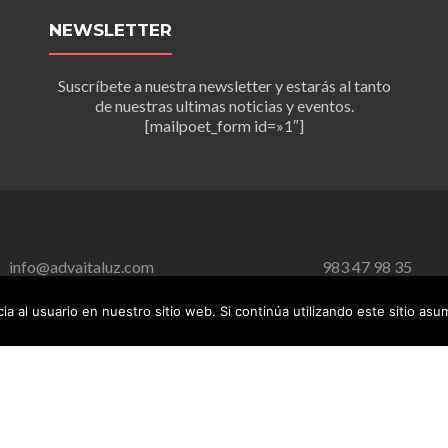
NEWSLETTER
Suscríbete a nuestra newsletter y estarás al tanto
de nuestras ultimas noticias y eventos.
[mailpoet_form id=»1″]
info@advaitaluz.com
983 47 98 35
a al usuario en nuestro sitio web. Si continúa utilizando este sitio as
Política de Privacidad
Aviso Legal
Aviso de Cookies