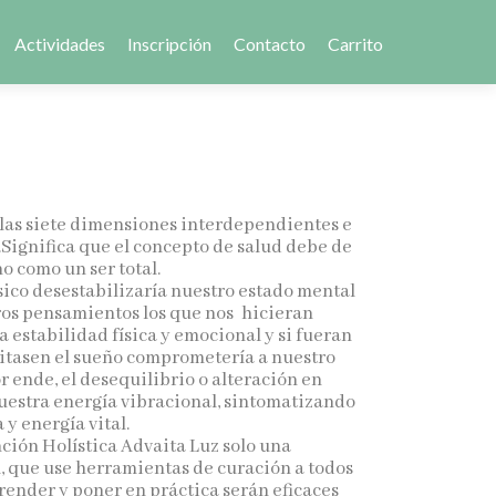
Actividades
Inscripción
Contacto
Carrito
 las siete dimensiones interdependientes e
Significa que el concepto de salud debe de
o como un ser total.
ísico desestabilizaría nuestro estado mental
ros pensamientos los que nos hicieran
a estabilidad física y emocional y si fueran
uitasen el sueño comprometería a nuestro
 ende, el desequilibrio o alteración en
uestra energía vibracional, sintomatizando
 y energía vital.
ción Holística Advaita Luz solo una
al, que use herramientas de curación a todos
render y poner en práctica serán eficaces