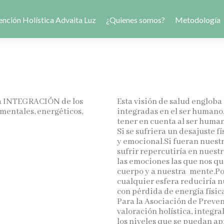
ención Holística Advaita Luz
¿Quienes somos?
Metodología
s la INTEGRACIÓN de los
Esta visión de salud engloba
 mentales, energéticos,
integradas en el ser humano.
tener en cuenta al ser human
Si se sufriera un desajuste f
y emocional.Si fueran nuest
sufrir repercutiría en nuestr
las emociones las que nos q
cuerpo y a nuestra mente.Por
cualquier esfera reduciría n
con pérdida de energía física
Para la Asociación de Preven
valoración holística, integr
los niveles que se puedan ap