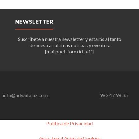
NEWSLETTER
Suscríbete a nuestra newsletter y estarás al tanto
de nuestras ultimas noticias y eventos.
[mailpoet_form id=»1″]
info@advaitaluz.com
983 47 98 35
Política de Privacidad
Aviso Legal
Aviso de Cookies